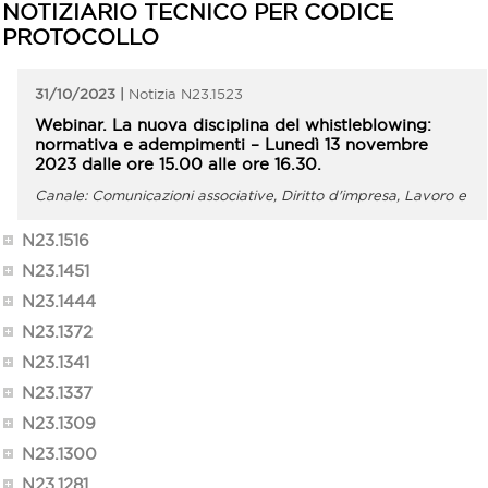
NOTIZIARIO TECNICO PER CODICE
PROTOCOLLO
31/10/2023
N23.1523
Webinar. La nuova disciplina del whistleblowing:
normativa e adempimenti – Lunedì 13 novembre
2023 dalle ore 15.00 alle ore 16.30.
Comunicazioni associative, Diritto d'impresa, Lavoro e
Previdenza
N23.1516
N23.1451
N23.1444
N23.1372
N23.1341
N23.1337
N23.1309
N23.1300
N23.1281