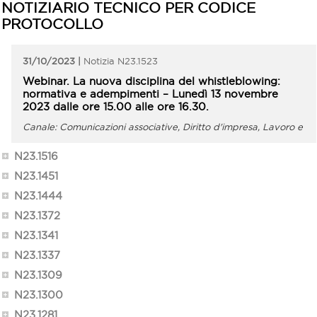
NOTIZIARIO TECNICO PER CODICE
PROTOCOLLO
31/10/2023
N23.1523
Webinar. La nuova disciplina del whistleblowing:
normativa e adempimenti – Lunedì 13 novembre
2023 dalle ore 15.00 alle ore 16.30.
Comunicazioni associative, Diritto d'impresa, Lavoro e
Previdenza
N23.1516
N23.1451
N23.1444
N23.1372
N23.1341
N23.1337
N23.1309
N23.1300
N23.1281